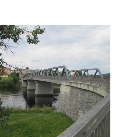
II/102 Kamýk nad
Vltavou
AWARDED PROJECTS
/
ROAD BRIDGES