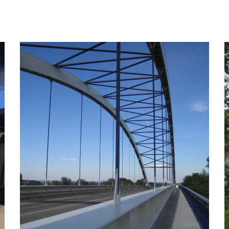
II/272 Litol – most přes
Labe
AWARDED PROJECTS
/
ROAD BRIDGES