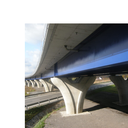
Silnice I/48 a I/47
Bělotín – MÚK
ROAD BRIDGES