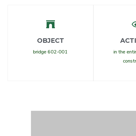
OBJECT
ACT
bridge 602-001
in the ent
const