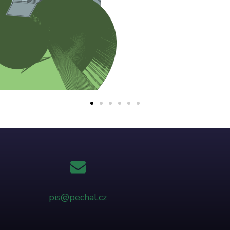
pis@pechal.cz